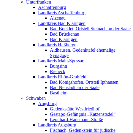
Unterfranken
Aschaffenburg
Landkreis Aschaffenburg
Alzenau
Landkreis Bad Kissingen
Bad Bocklet, Ortsteil Steinach an der Saale
Bad Brückenau
Bad Kissingen
Landkreis Haßberge
Aidhausen, Gedenktafel ehemalige
Synagoge
Landkreis Main-Spessart
Burgsinn
Rieneck
Landkreis Rhön-Grabfeld
Bad Königshofen, Ortsteil Ipthausen
Bad Neustadt an der Saale
Bastheim
Schwaben
Augsburg
Gedenkstätte Westfriedhof
Gestapo-Gefängnis „Katzenstadel“
Leonhard-Hausmann-Straße
Landkreis Augsburg
Fischach, Gedenkstein für jüdische