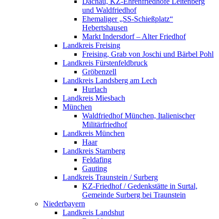
Dachau, KZ-Ehrenfriedhöfe Leitenberg
und Waldfriedhof
Ehemaliger „SS-Schießplatz“
Hebertshausen
Markt Indersdorf – Alter Friedhof
Landkreis Freising
Freising, Grab von Joschi und Bärbel Pohl
Landkreis Fürstenfeldbruck
Gröbenzell
Landkreis Landsberg am Lech
Hurlach
Landkreis Miesbach
München
Waldfriedhof München, Italienischer
Militärfriedhof
Landkreis München
Haar
Landkreis Starnberg
Feldafing
Gauting
Landkreis Traunstein / Surberg
KZ-Friedhof / Gedenkstätte in Surtal,
Gemeinde Surberg bei Traunstein
Niederbayern
Landkreis Landshut