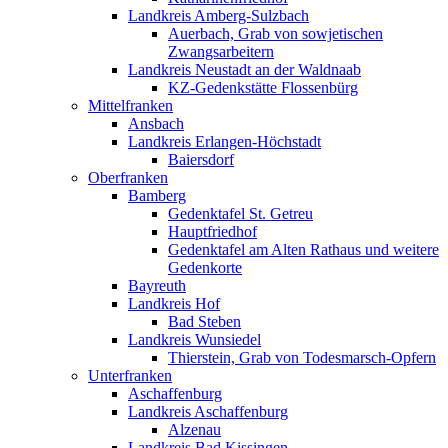
Landkreis Amberg-Sulzbach
Auerbach, Grab von sowjetischen
Zwangsarbeitern
Landkreis Neustadt an der Waldnaab
KZ-Gedenkstätte Flossenbürg
Mittelfranken
Ansbach
Landkreis Erlangen-Höchstadt
Baiersdorf
Oberfranken
Bamberg
Gedenktafel St. Getreu
Hauptfriedhof
Gedenktafel am Alten Rathaus und weitere
Gedenkorte
Bayreuth
Landkreis Hof
Bad Steben
Landkreis Wunsiedel
Thierstein, Grab von Todesmarsch-Opfern
Unterfranken
Aschaffenburg
Landkreis Aschaffenburg
Alzenau
Landkreis Bad Kissingen