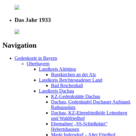
Das Jahr 1933
Navigation
Gedenkorte in Bayern
Oberbayern
Landkreis Altötting
Burgkirchen an der Alz
Landkreis Berchtesgadener Land
Bad Reichenhall
Landkreis Dachau
KZ-Gedenkstätte Dachau
Dachau, Gedenktafel Dachauer Aufstand,
Rathausplatz
Dachau, KZ-Ehrenfriedhöfe Leitenberg
und Waldfriedhof
Ehemaliger „SS-Schießplatz“
Hebertshausen
Markt Indersdorf – Alter Friedhof