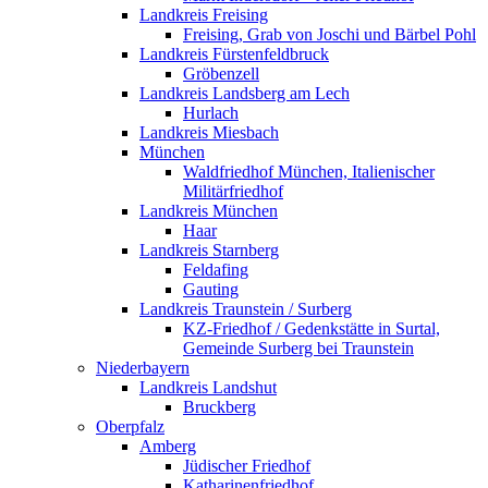
Landkreis Freising
Freising, Grab von Joschi und Bärbel Pohl
Landkreis Fürstenfeldbruck
Gröbenzell
Landkreis Landsberg am Lech
Hurlach
Landkreis Miesbach
München
Waldfriedhof München, Italienischer
Militärfriedhof
Landkreis München
Haar
Landkreis Starnberg
Feldafing
Gauting
Landkreis Traunstein / Surberg
KZ-Friedhof / Gedenkstätte in Surtal,
Gemeinde Surberg bei Traunstein
Niederbayern
Landkreis Landshut
Bruckberg
Oberpfalz
Amberg
Jüdischer Friedhof
Katharinenfriedhof