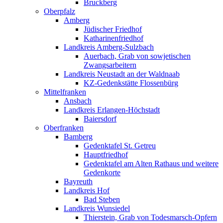
Bruckberg
Oberpfalz
Amberg
Jüdischer Friedhof
Katharinenfriedhof
Landkreis Amberg-Sulzbach
Auerbach, Grab von sowjetischen
Zwangsarbeitern
Landkreis Neustadt an der Waldnaab
KZ-Gedenkstätte Flossenbürg
Mittelfranken
Ansbach
Landkreis Erlangen-Höchstadt
Baiersdorf
Oberfranken
Bamberg
Gedenktafel St. Getreu
Hauptfriedhof
Gedenktafel am Alten Rathaus und weitere
Gedenkorte
Bayreuth
Landkreis Hof
Bad Steben
Landkreis Wunsiedel
Thierstein, Grab von Todesmarsch-Opfern