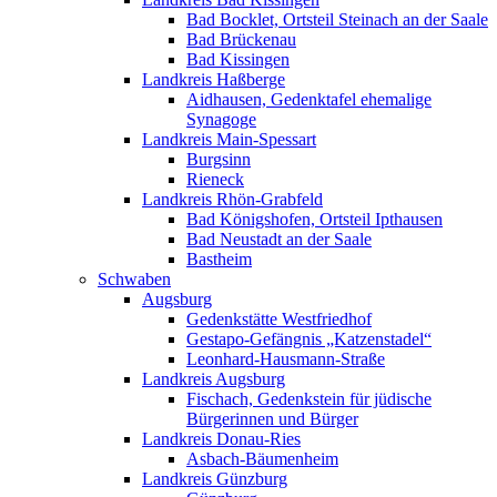
Bad Bocklet, Ortsteil Steinach an der Saale
Bad Brückenau
Bad Kissingen
Landkreis Haßberge
Aidhausen, Gedenktafel ehemalige
Synagoge
Landkreis Main-Spessart
Burgsinn
Rieneck
Landkreis Rhön-Grabfeld
Bad Königshofen, Ortsteil Ipthausen
Bad Neustadt an der Saale
Bastheim
Schwaben
Augsburg
Gedenkstätte Westfriedhof
Gestapo-Gefängnis „Katzenstadel“
Leonhard-Hausmann-Straße
Landkreis Augsburg
Fischach, Gedenkstein für jüdische
Bürgerinnen und Bürger
Landkreis Donau-Ries
Asbach-Bäumenheim
Landkreis Günzburg