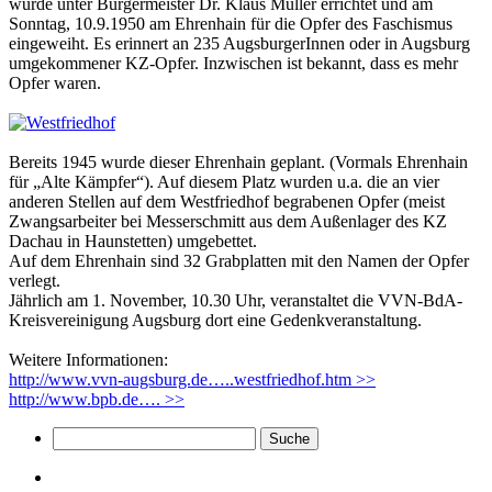
wurde unter Bürgermeister Dr. Klaus Müller errichtet und am
Sonntag, 10.9.1950 am Ehrenhain für die Opfer des Faschismus
eingeweiht. Es erinnert an 235 AugsburgerInnen oder in Augsburg
umgekommener KZ-Opfer. Inzwischen ist bekannt, dass es mehr
Opfer waren.
Bereits 1945 wurde dieser Ehrenhain geplant. (Vormals Ehrenhain
für „Alte Kämpfer“). Auf diesem Platz wurden u.a. die an vier
anderen Stellen auf dem Westfriedhof begrabenen Opfer (meist
Zwangsarbeiter bei Messerschmitt aus dem Außenlager des KZ
Dachau in Haunstetten) umgebettet.
Auf dem Ehrenhain sind 32 Grabplatten mit den Namen der Opfer
verlegt.
Jährlich am 1. November, 10.30 Uhr, veranstaltet die VVN-BdA-
Kreisvereinigung Augsburg dort eine Gedenkveranstaltung.
Weitere Informationen:
http://www.vvn-augsburg.de…..westfriedhof.htm >>
http://www.bpb.de…. >>