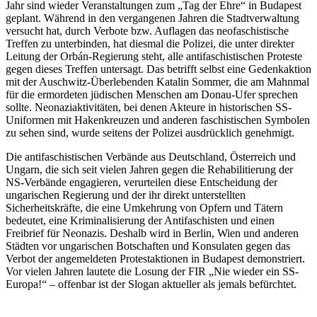
Jahr sind wieder Veranstaltungen zum „Tag der Ehre“ in Budapest
geplant. Während in den vergangenen Jahren die Stadtverwaltung
versucht hat, durch Verbote bzw. Auflagen das neofaschistische
Treffen zu unterbinden, hat diesmal die Polizei, die unter direkter
Leitung der Orbán-Regierung steht, alle antifaschistischen Proteste
gegen dieses Treffen untersagt. Das betrifft selbst eine Gedenkaktion
mit der Auschwitz-Überlebenden Katalin Sommer, die am Mahnmal
für die ermordeten jüdischen Menschen am Donau-Ufer sprechen
sollte. Neonaziaktivitäten, bei denen Akteure in historischen SS-
Uniformen mit Hakenkreuzen und anderen faschistischen Symbolen
zu sehen sind, wurde seitens der Polizei ausdrücklich genehmigt.
Die antifaschistischen Verbände aus Deutschland, Österreich und
Ungarn, die sich seit vielen Jahren gegen die Rehabilitierung der
NS-Verbände engagieren, verurteilen diese Entscheidung der
ungarischen Regierung und der ihr direkt unterstellten
Sicherheitskräfte, die eine Umkehrung von Opfern und Tätern
bedeutet, eine Kriminalisierung der Antifaschisten und einen
Freibrief für Neonazis. Deshalb wird in Berlin, Wien und anderen
Städten vor ungarischen Botschaften und Konsulaten gegen das
Verbot der angemeldeten Protestaktionen in Budapest demonstriert.
Vor vielen Jahren lautete die Losung der FIR „Nie wieder ein SS-
Europa!“ – offenbar ist der Slogan aktueller als jemals befürchtet.