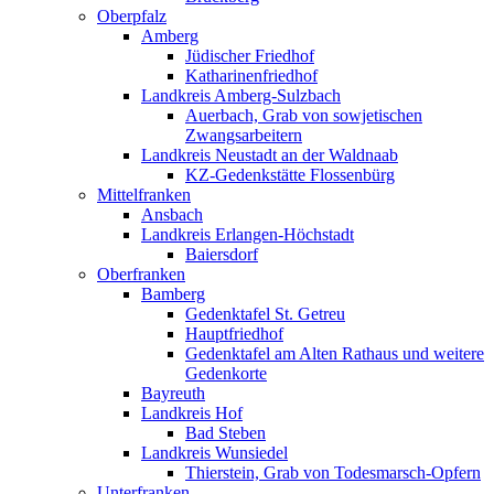
Oberpfalz
Amberg
Jüdischer Friedhof
Katharinenfriedhof
Landkreis Amberg-Sulzbach
Auerbach, Grab von sowjetischen
Zwangsarbeitern
Landkreis Neustadt an der Waldnaab
KZ-Gedenkstätte Flossenbürg
Mittelfranken
Ansbach
Landkreis Erlangen-Höchstadt
Baiersdorf
Oberfranken
Bamberg
Gedenktafel St. Getreu
Hauptfriedhof
Gedenktafel am Alten Rathaus und weitere
Gedenkorte
Bayreuth
Landkreis Hof
Bad Steben
Landkreis Wunsiedel
Thierstein, Grab von Todesmarsch-Opfern
Unterfranken