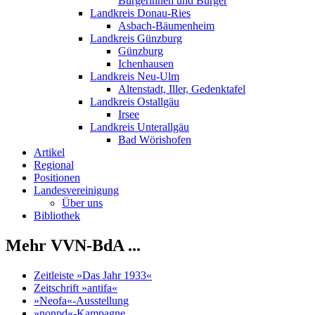
Bürgerinnen und Bürger
Landkreis Donau-Ries
Asbach-Bäumenheim
Landkreis Günzburg
Günzburg
Ichenhausen
Landkreis Neu-Ulm
Altenstadt, Iller, Gedenktafel
Landkreis Ostallgäu
Irsee
Landkreis Unterallgäu
Bad Wörishofen
Artikel
Regional
Positionen
Landesvereinigung
Über uns
Bibliothek
Mehr VVN-BdA ...
Zeitleiste »Das Jahr 1933«
Zeitschrift »antifa«
»Neofa«-Ausstellung
»nonpd«-Kampagne