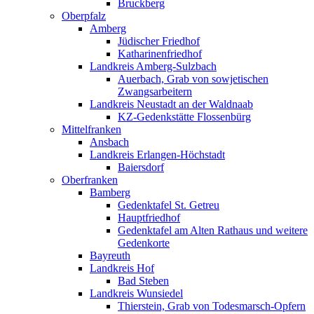
Bruckberg
Oberpfalz
Amberg
Jüdischer Friedhof
Katharinenfriedhof
Landkreis Amberg-Sulzbach
Auerbach, Grab von sowjetischen
Zwangsarbeitern
Landkreis Neustadt an der Waldnaab
KZ-Gedenkstätte Flossenbürg
Mittelfranken
Ansbach
Landkreis Erlangen-Höchstadt
Baiersdorf
Oberfranken
Bamberg
Gedenktafel St. Getreu
Hauptfriedhof
Gedenktafel am Alten Rathaus und weitere
Gedenkorte
Bayreuth
Landkreis Hof
Bad Steben
Landkreis Wunsiedel
Thierstein, Grab von Todesmarsch-Opfern