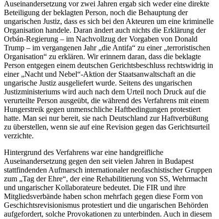
Auseinandersetzung vor zwei Jahren ergab sich weder eine direkte
Beteiligung der beklagten Person, noch die Behauptung der
ungarischen Justiz, dass es sich bei den Akteuren um eine kriminelle
Organisation handele. Daran ändert auch nichts die Erklärung der
Orbán-Regierung – im Nachvollzug der Vorgaben von Donald
Trump – im vergangenen Jahr „die Antifa“ zu einer „terroristischen
Organisation“ zu erklären. Wir erinnern daran, dass die beklagte
Person entgegen einem deutschen Gerichtsbeschluss rechtswidrig in
einer „Nacht und Nebel“-Aktion der Staatsanwaltschaft an die
ungarische Justiz ausgeliefert wurde. Seitens des ungarischen
Justizministeriums wird auch nach dem Urteil noch Druck auf die
verurteilte Person ausgeübt, die während des Verfahrens mit einem
Hungerstreik gegen unmenschliche Haftbedingungen protestiert
hatte. Man sei nur bereit, sie nach Deutschland zur Haftverbüßung
zu überstellen, wenn sie auf eine Revision gegen das Gerichtsurteil
verzichte.
Hintergrund des Verfahrens war eine handgreifliche
Auseinandersetzung gegen den seit vielen Jahren in Budapest
stattfindenden Aufmarsch internationaler neofaschistischer Gruppen
zum „Tag der Ehre“, der eine Rehabilitierung von SS, Wehrmacht
und ungarischer Kollaborateure bedeutet. Die FIR und ihre
Mitgliedsverbände haben schon mehrfach gegen diese Form von
Geschichtsrevisionismus protestiert und die ungarischen Behörden
aufgefordert, solche Provokationen zu unterbinden. Auch in diesem