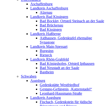
Aschaffenburg
Landkreis Aschaffenburg
Alzenau
Landkreis Bad Kissingen
Bad Bocklet, Ortsteil Steinach an der Saale
Bad Brückenau
Bad Kissingen
Landkreis Haßberge
Aidhausen, Gedenktafel ehemalige
Synagoge
Landkreis Main-Spessart
Burgsinn
Rieneck
Landkreis Rhön-Grabfeld
Bad Königshofen, Ortsteil Ipthausen
Bad Neustadt an der Saale
Bastheim
Schwaben
Augsburg
Gedenkstätte Westfriedhof
Gestapo-Gefängnis „Katzenstadel“
Leonhard-Hausmann-Straße
Landkreis Augsburg
Fischach, Gedenkstein für jüdische