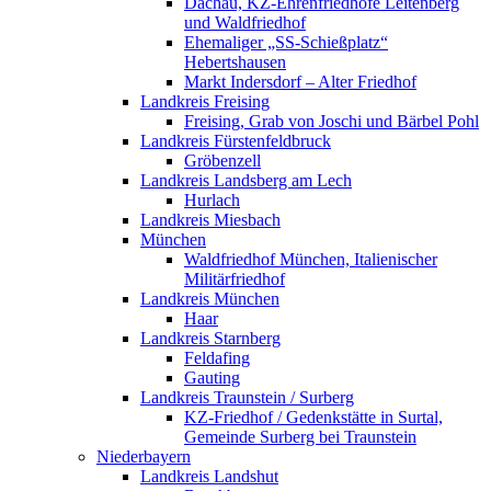
Dachau, KZ-Ehrenfriedhöfe Leitenberg
und Waldfriedhof
Ehemaliger „SS-Schießplatz“
Hebertshausen
Markt Indersdorf – Alter Friedhof
Landkreis Freising
Freising, Grab von Joschi und Bärbel Pohl
Landkreis Fürstenfeldbruck
Gröbenzell
Landkreis Landsberg am Lech
Hurlach
Landkreis Miesbach
München
Waldfriedhof München, Italienischer
Militärfriedhof
Landkreis München
Haar
Landkreis Starnberg
Feldafing
Gauting
Landkreis Traunstein / Surberg
KZ-Friedhof / Gedenkstätte in Surtal,
Gemeinde Surberg bei Traunstein
Niederbayern
Landkreis Landshut