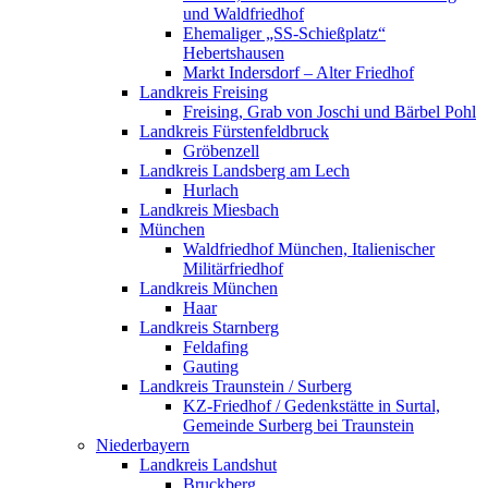
und Waldfriedhof
Ehemaliger „SS-Schießplatz“
Hebertshausen
Markt Indersdorf – Alter Friedhof
Landkreis Freising
Freising, Grab von Joschi und Bärbel Pohl
Landkreis Fürstenfeldbruck
Gröbenzell
Landkreis Landsberg am Lech
Hurlach
Landkreis Miesbach
München
Waldfriedhof München, Italienischer
Militärfriedhof
Landkreis München
Haar
Landkreis Starnberg
Feldafing
Gauting
Landkreis Traunstein / Surberg
KZ-Friedhof / Gedenkstätte in Surtal,
Gemeinde Surberg bei Traunstein
Niederbayern
Landkreis Landshut
Bruckberg