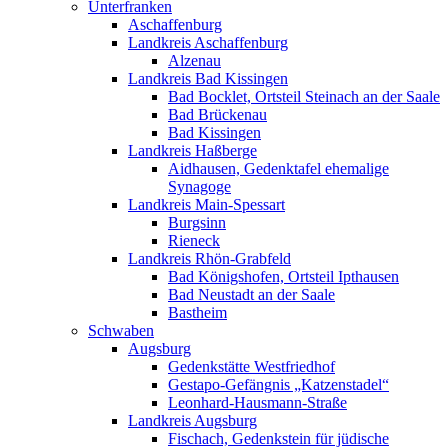
Unterfranken
Aschaffenburg
Landkreis Aschaffenburg
Alzenau
Landkreis Bad Kissingen
Bad Bocklet, Ortsteil Steinach an der Saale
Bad Brückenau
Bad Kissingen
Landkreis Haßberge
Aidhausen, Gedenktafel ehemalige
Synagoge
Landkreis Main-Spessart
Burgsinn
Rieneck
Landkreis Rhön-Grabfeld
Bad Königshofen, Ortsteil Ipthausen
Bad Neustadt an der Saale
Bastheim
Schwaben
Augsburg
Gedenkstätte Westfriedhof
Gestapo-Gefängnis „Katzenstadel“
Leonhard-Hausmann-Straße
Landkreis Augsburg
Fischach, Gedenkstein für jüdische